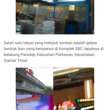
Salah satu lokasi yang menjadi sorotan adalah gelper
tembak ikan yang beroperasi di Komplek SBC, tepatnya di
belakang Paradep, Kelurahan Pahlawan, Kecamatan
Siantar Timur.